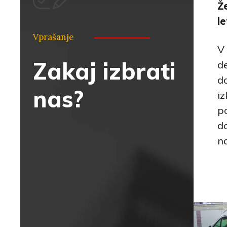
Ž
l
Vprašanje
V 
Zakaj izbrati
d
do
nas?
i
po
d
n