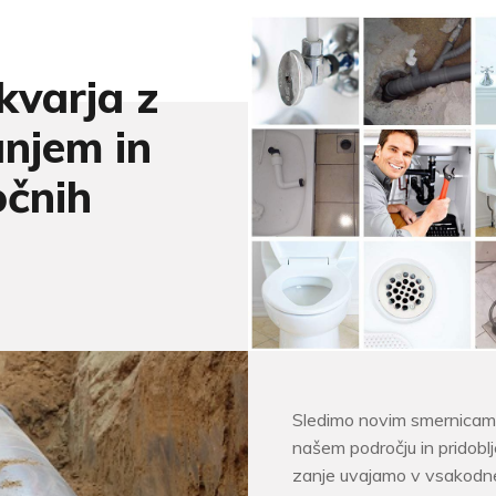
kvarja z
njem in
očnih
Sledimo novim smernicam
našem področju in pridobl
zanje uvajamo v vsakod