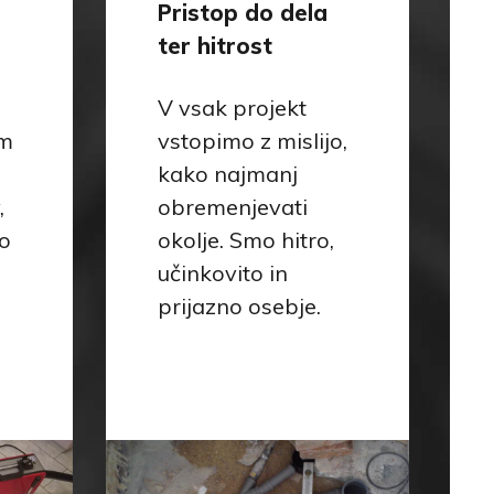
Pristop do dela
ter hitrost
V vsak projekt
am
vstopimo z mislijo,
kako najmanj
,
obremenjevati
o
okolje. Smo hitro,
učinkovito in
prijazno osebje.