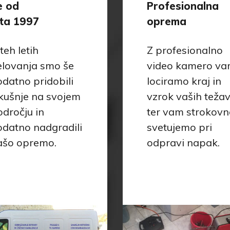
e od
Profesionalna
eta 1997
oprema
teh letih
Z profesionalno
elovanja smo še
video kamero v
datno pridobili
lociramo kraj in
zkušnje na svojem
vzrok vaših težav
dročju in
ter vam strokovn
odatno nadgradili
svetujemo pri
ašo opremo.
odpravi napak.