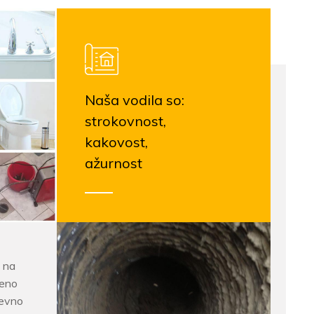
Naša vodila so:
strokovnost,
kakovost,
ažurnost
 na
jeno
nevno