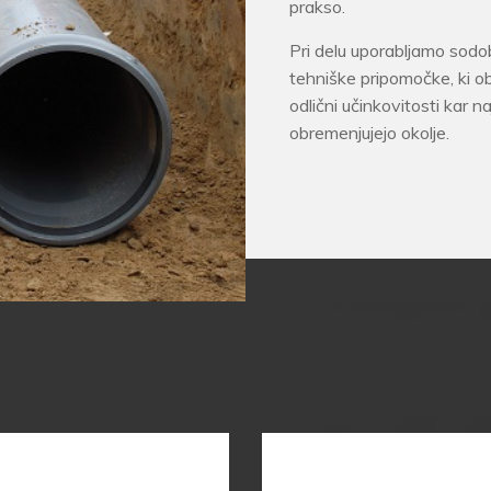
prakso.
Pri delu uporabljamo sod
tehniške pripomočke, ki o
odlični učinkovitosti kar n
obremenjujejo okolje.