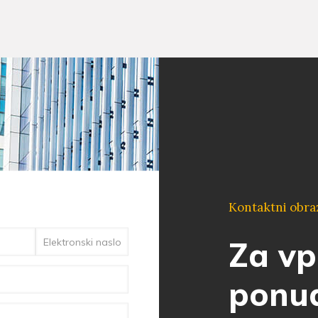
Kontaktni obr
Za vp
ponu