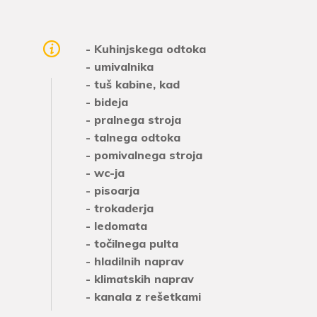
- Kuhinjskega odtoka
- umivalnika
- tuš kabine, kad
- bideja
- pralnega stroja
- talnega odtoka
- pomivalnega stroja
- wc-ja
- pisoarja
- trokaderja
- ledomata
- točilnega pulta
- hladilnih naprav
- klimatskih naprav
- kanala z rešetkami