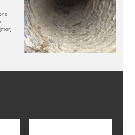
obne
b
ajmanj