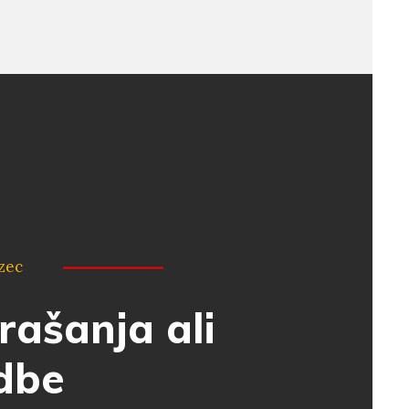
azec
rašanja ali
dbe